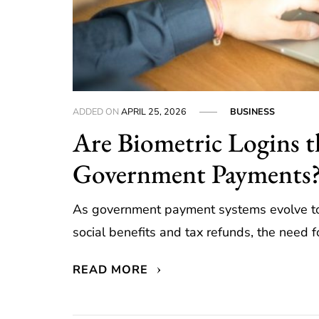
ADDED ON
APRIL 25, 2026
BUSINESS
Are Biometric Logins t
Government Payments
As government payment systems evolve to
social benefits and tax refunds, the need f
READ MORE