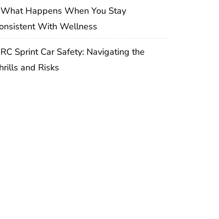
What Happens When You Stay
onsistent With Wellness
RC Sprint Car Safety: Navigating the
hrills and Risks