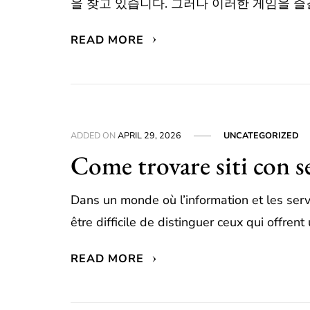
을 찾고 있습니다. 그러나 이러한 게임을 즐길
READ MORE
ADDED ON
APRIL 29, 2026
UNCATEGORIZED
Come trovare siti con se
Dans un monde où l’information et les serv
être difficile de distinguer ceux qui offrent 
READ MORE