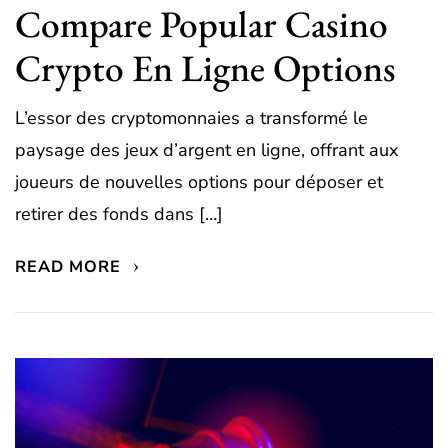
Compare Popular Casino
Crypto En Ligne Options
L’essor des cryptomonnaies a transformé le
paysage des jeux d’argent en ligne, offrant aux
joueurs de nouvelles options pour déposer et
retirer des fonds dans […]
READ MORE