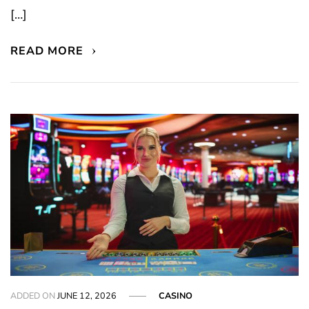
[…]
READ MORE
ADDED ON
JUNE 12, 2026
CASINO