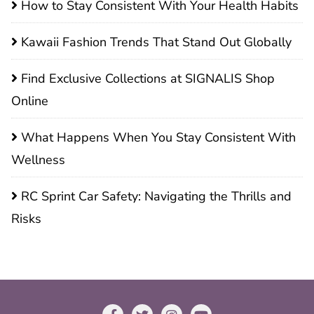
How to Stay Consistent With Your Health Habits
Kawaii Fashion Trends That Stand Out Globally
Find Exclusive Collections at SIGNALIS Shop
Online
What Happens When You Stay Consistent With
Wellness
RC Sprint Car Safety: Navigating the Thrills and
Risks