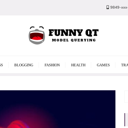
9849-xxx
SS
BLOGGING
FASHION
HEALTH
GAMES
TRA