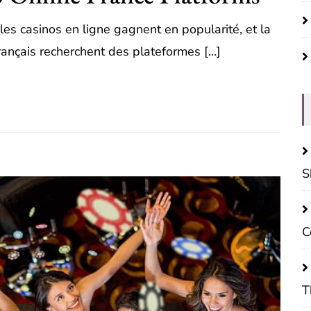
es casinos en ligne gagnent en popularité, et la
français recherchent des plateformes […]
S
C
T