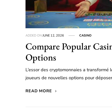
ADDED ON
JUNE 12, 2026
CASINO
Compare Popular Casi
Options
L’essor des cryptomonnaies a transformé l
joueurs de nouvelles options pour déposer 
READ MORE