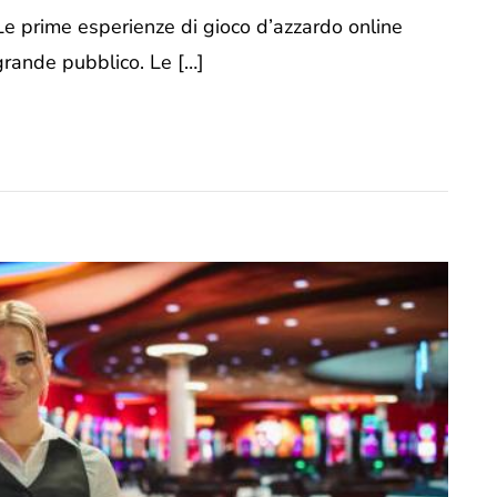
 Le prime esperienze di gioco d’azzardo online
 grande pubblico. Le […]