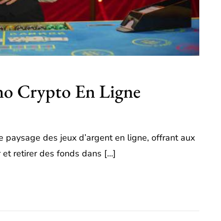
no Crypto En Ligne
e paysage des jeux d’argent en ligne, offrant aux
et retirer des fonds dans […]