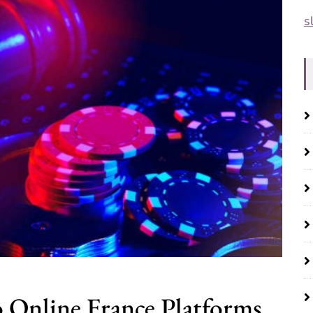
s
 Online France Platforms