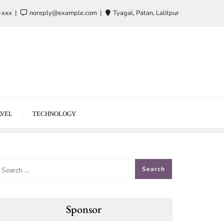
-xxx
noreply@example.com
Tyagal, Patan, Lalitpur
VEL
TECHNOLOGY
Sponsor