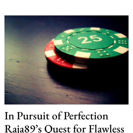
In Pursuit of Perfection
Raja89’s Quest for Flawless