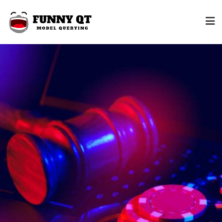
Skip
to
content