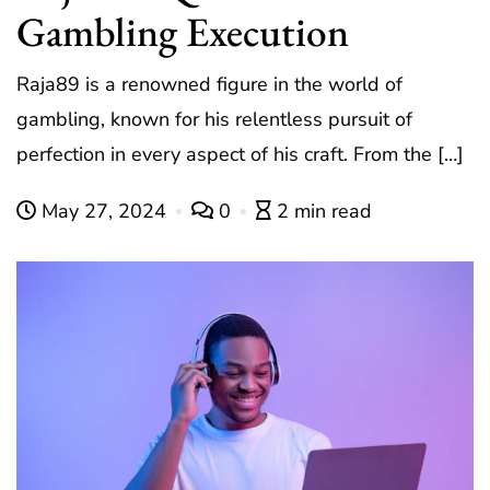
Gambling Execution
Raja89 is a renowned figure in the world of
gambling, known for his relentless pursuit of
perfection in every aspect of his craft. From the […]
May 27, 2024
0
2 min read