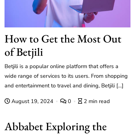
How to Get the Most Out
of Betjili
Betjili is a popular online platform that offers a
wide range of services to its users. From shopping
and entertainment to travel and dining, Betjili […]
August 19, 2024
0
2 min read
Abbabet Exploring the