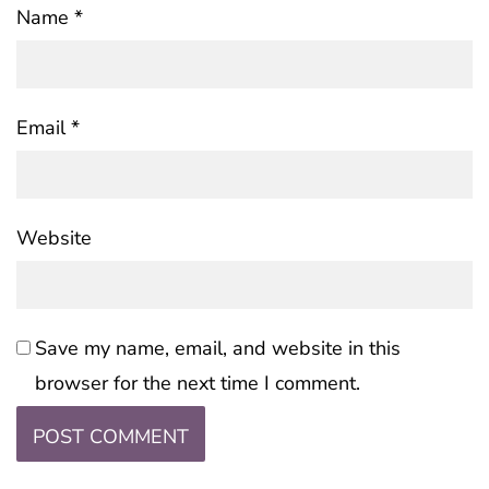
Name
*
Email
*
Website
Save my name, email, and website in this
browser for the next time I comment.