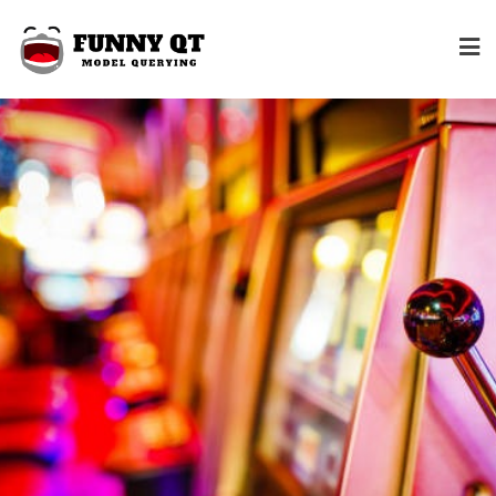
Skip
to
content