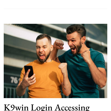
K9win Login Accessing