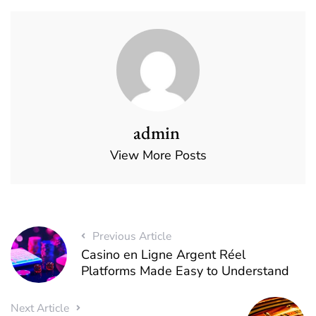
admin
View More Posts
Previous Article
Casino en Ligne Argent Réel
Platforms Made Easy to Understand
Next Article