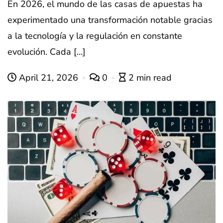
En 2026, el mundo de las casas de apuestas ha
experimentado una transformación notable gracias
a la tecnología y la regulación en constante
evolución. Cada […]
April 21, 2026
0
2 min read