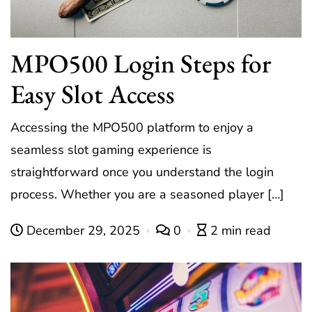
MPO500 Login Steps for
Easy Slot Access
Accessing the MPO500 platform to enjoy a
seamless slot gaming experience is
straightforward once you understand the login
process. Whether you are a seasoned player […]
December 29, 2025
0
2 min read