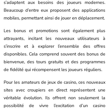
s’adaptent aux besoins des joueurs modernes.
Beaucoup d’entre eux proposent des applications
mobiles, permettant ainsi de jouer en déplacement.
Les bonus et promotions sont également plus
attrayants, incitant les nouveaux utilisateurs à
s’inscrire et à explorer l’ensemble des offres
disponibles. Cela comprend souvent des bonus de
bienvenue, des tours gratuits et des programmes
de fidélité qui récompensent les joueurs réguliers.
Pour les amateurs de jeux de casino, ces nouveaux
sites avec croupiers en direct représentent une
véritable évolution. Ils offrent non seulement la
possibilité de vivre l’excitation d’un casino