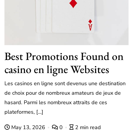
Best Promotions Found on
casino en ligne Websites
Les casinos en ligne sont devenus une destination
de choix pour de nombreux amateurs de jeux de
hasard. Parmi les nombreux attraits de ces
plateformes, […]
May 13, 2026
0
2 min read