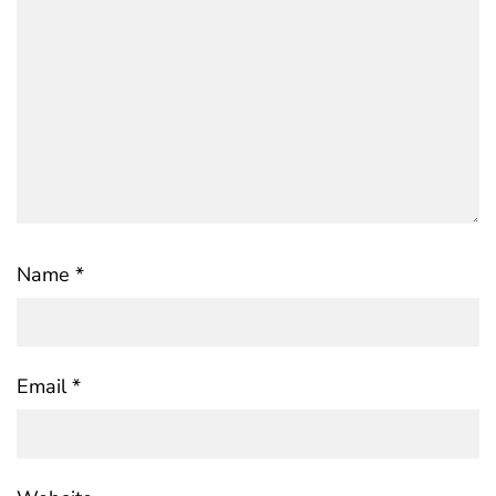
Name
*
Email
*