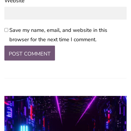
Website
Save my name, email, and website in this
browser for the next time I comment.