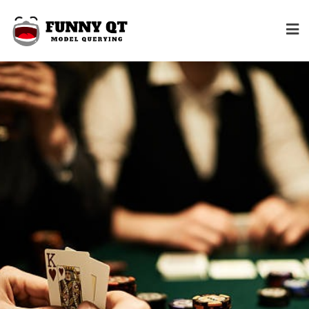
Skip
to
content