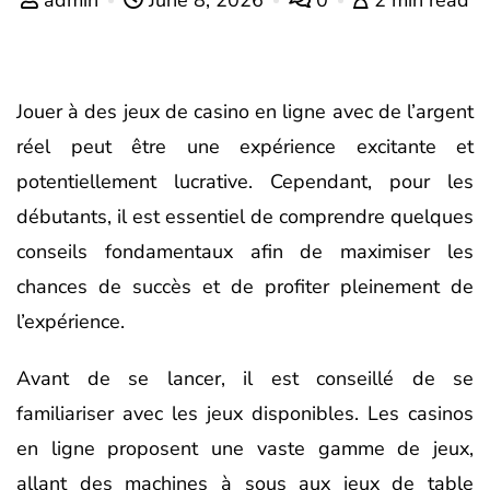
Jouer à des jeux de casino en ligne avec de l’argent
réel peut être une expérience excitante et
potentiellement lucrative. Cependant, pour les
débutants, il est essentiel de comprendre quelques
conseils fondamentaux afin de maximiser les
chances de succès et de profiter pleinement de
l’expérience.
Avant de se lancer, il est conseillé de se
familiariser avec les jeux disponibles. Les casinos
en ligne proposent une vaste gamme de jeux,
allant des machines à sous aux jeux de table