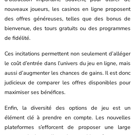
nouveaux joueurs, les casinos en ligne proposent
des offres généreuses, telles que des bonus de
bienvenue, des tours gratuits ou des programmes
de fidélité.
Ces incitations permettent non seulement d’alléger
le coût d’entrée dans l’univers du jeu en ligne, mais
aussi d’augmenter les chances de gains. Il est donc
judicieux de comparer les offres disponibles pour
maximiser ses bénéfices.
Enfin, la diversité des options de jeu est un
élément clé à prendre en compte. Les nouvelles
plateformes s’efforcent de proposer une large