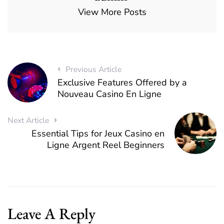
View More Posts
Previous Article
Exclusive Features Offered by a
Nouveau Casino En Ligne
Next Article
Essential Tips for Jeux Casino en
Ligne Argent Reel Beginners
Leave A Reply