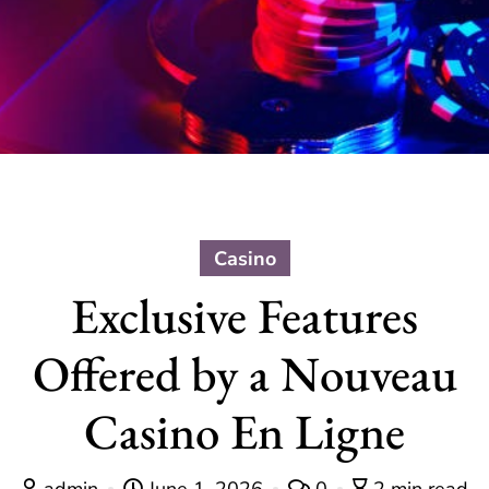
Casino
Exclusive Features
Offered by a Nouveau
Casino En Ligne
admin
June 1, 2026
0
2 min read