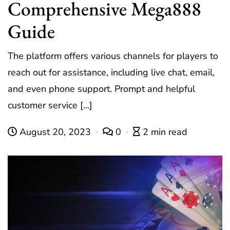
Comprehensive Mega888
Guide
The platform offers various channels for players to
reach out for assistance, including live chat, email,
and even phone support. Prompt and helpful
customer service […]
August 20, 2023
0
2 min read