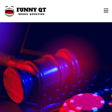
Skip
to
content