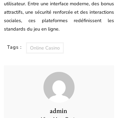
utilisateur. Entre une interface moderne, des bonus
attractifs, une sécurité renforcée et des interactions
sociales, ces plateformes redéfinissent les
standards du jeu en ligne.
Tags :
Online Casino
admin