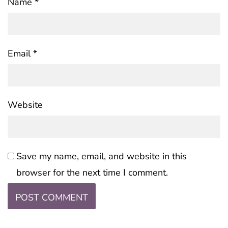
Name
*
Email
*
Website
Save my name, email, and website in this
browser for the next time I comment.