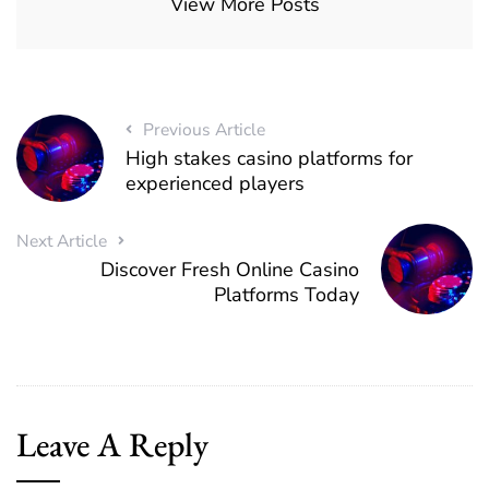
View More Posts
Previous Article
High stakes casino platforms for
experienced players
Next Article
Discover Fresh Online Casino
Platforms Today
Leave A Reply